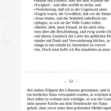
»Munde des Erlösers, oder aus dem Schoose der
»Ewigkeit – und alles zerfällt in nichts, und
»Versicherung, daß wir in der Gegenwart eines
»Engels waren, die Gewißheit, daß wir die Stim
»Jesus hörten, und die Wahrheit unbefleckt em-
»pfingen, so wie sie der Wille Gottes selbst
»diktirte, dieß, mein Freund, ist für mich erha-
»ben über alle Beschreibung, und ewig werde ich
»auf diesen Ausdruck der Liebe des göttlichen He
»landes mit Dank und Verwunderung blicken, so
»lange es mir erlaubt ist, hiernieden zu verwei-
»len. Doch einst hoffe ich Ihn anzubeten an jener
– 52 –
den rauhen Klippen des Libanons genommen, und in
ein herrliches Haus verwandelt wurden, in welchem d
Herr selbst zu wohnen sich würdigte, so war der Gru
stein unserer Kirche aus dem Steinbruche der Natur
geholt, ohne zuvor unter dem polirenden Meißel irge