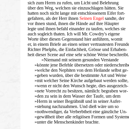
sich zum Herrn zu rufen, um Licht und Belehrung
über den Weg, welchen sie einzuschlagen hätten. Sie
hatten noch nicht lange mit entschlossenem Eifer fort-
gefahren, als der Herr ihnen
Seinen Engel
sandte, der
vor ihnen stund, ihnen die Hände auf ihre Häupter
legte und ihnen befahl einander zu taufen, welches sie
auch sogleich thaten. Ich will Mr. Cowdry's eigene
Worte über diesen Gegenstand hier anführen, womit
er, in einem Briefe an einen seiner vertrautesten Freunde
Richter Phelphs, die Einfachheit, Grösse und Erhaben-
heit dieser Scene auf eine sehr schöne Weise beschreibt.
»Niemand mit seinem gesunden Verstande
»könnte jene Befehle übersetzen oder niederschreib
»welche den Nephiten von dem Heilande selbst ge-
»geben wurden, über die bestimmte Art und Weise
»mit welcher Seine Kirche aufgebaut werden sollte,
»wenn er nicht den Wunsch hegte, dies ausgezeich-
»nete Vorrecht zu besitzen, nämlich: begraben wor-
»den zu sein in dem Wasser der Taufe, um dem
»Herrn in seiner Begräbniß und in seiner Aufer-
»stehung nachzuahmen. Und dieß wäre um so
»nothwendiger, da Verberbtheit eine gänzliche Un-
»gewißheit über alle religiösen Formen und System
»unter die Menschenkinder brachte.