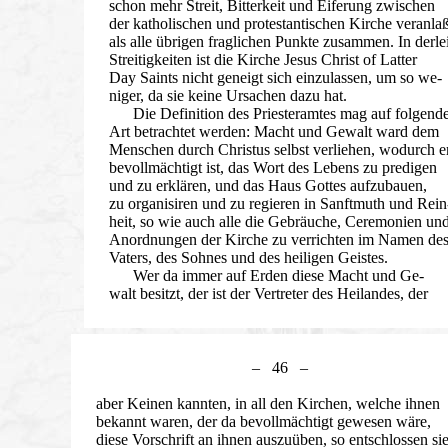
schon mehr Streit, Bitterkeit und Eiferung zwischen
der katholischen und protestantischen Kirche veranlaß
als alle übrigen fraglichen Punkte zusammen. In derle
Streitigkeiten ist die Kirche
Jesus Christ of Latter
Day Saints
nicht geneigt sich einzulassen, um so we-
niger, da sie keine Ursachen dazu hat.
Die Definition des Priesteramtes mag auf folgend
Art betrachtet werden: Macht und Gewalt ward dem
Menschen durch Christus selbst verliehen, wodurch e
bevollmächtigt ist, das Wort des Lebens zu predigen
und zu erklären, und das Haus Gottes aufzubauen,
zu organisiren und zu regieren in Sanftmuth und Rein
heit, so wie auch alle die Gebräuche, Ceremonien un
Anordnungen der Kirche zu verrichten im Namen de
Vaters, des Sohnes und des heiligen Geistes.
Wer da immer auf Erden diese Macht und Ge-
walt besitzt, der ist der Vertreter des Heilandes, der
– 46 –
aber Keinen kannten, in all den Kirchen, welche ihnen
bekannt waren, der da bevollmächtigt gewesen wäre,
diese Vorschrift an ihnen auszuüben, so entschlossen si