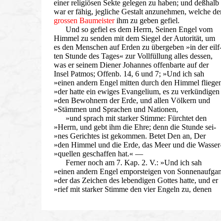
einer religiösen Sekte gelegen zu haben; und deßhalb
war er fähig, jegliche Gestalt anzunehmen, welche d
grossen Baumeister
ihm zu geben gefiel.
Und so gefiel es dem Herrn, Seinen Engel vom
Himmel zu senden mit dem Siegel der Autorität, um
es den Menschen auf Erden zu übergeben »in der eilf
ten Stunde des Tages« zur Vollfüllung alles dessen,
was er seinem Diener Johannes offenbarte auf der
Insel Patmos; Offenb. 14, 6 und 7; »Und ich sah
»einen andern Engel mitten durch den Himmel fliege
»der hatte ein ewiges Evangelium, es zu verkündigen
»den Bewohnern der Erde, und allen Völkern und
»Stämmen und Sprachen und Nationen,
»und sprach mit starker Stimme: Fürchtet den
»Herrn, und gebt ihm die Ehre; denn die Stunde sei-
»nes Gerichtes ist gekommen. Betet Den an, Der
»den Himmel und die Erde, das Meer und die Wasser
»quellen geschaffen hat.« —
Ferner noch am 7. Kap. 2. V.: »Und ich sah
»einen andern Engel emporsteigen von Sonnenaufga
»der das Zeichen des lebendigen Gottes hatte, und er
»rief mit starker Stimme den vier Engeln zu, denen