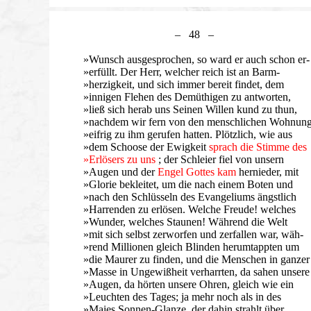
– 48 –
»Wunsch ausgesprochen, so ward er auch schon er-
»erfüllt. Der Herr, welcher reich ist an Barm-
»herzigkeit, und sich immer bereit findet, dem
»innigen Flehen des Demüthigen zu antworten,
»ließ sich herab uns Seinen Willen kund zu thun,
»nachdem wir fern von den menschlichen Wohnun
»eifrig zu ihm gerufen hatten. Plötzlich, wie aus
»dem Schoose der Ewigkeit
sprach die Stimme des
»Erlösers zu uns
; der Schleier fiel von unsern
»Augen und der
Engel Gottes kam
hernieder, mit
»Glorie bekleitet, um die nach einem Boten und
»nach den Schlüsseln des Evangeliums ängstlich
»Harrenden zu erlösen. Welche Freude! welches
»Wunder, welches Staunen! Während die Welt
»mit sich selbst zerworfen und zerfallen war, wäh-
»rend Millionen gleich Blinden herumtappten um
»die Maurer zu finden, und die Menschen in ganzer
»Masse in Ungewißheit verharrten, da sahen unsere
»Augen, da hörten unsere Ohren, gleich wie ein
»Leuchten des Tages; ja mehr noch als in des
»Maies Sonnen-Glanze, der dahin strahlt über