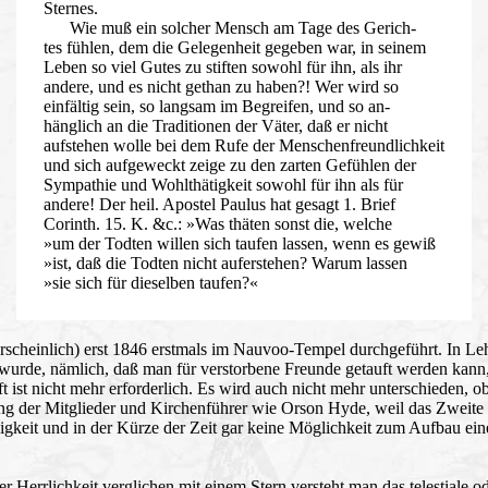
Sternes.
Wie muß ein solcher Mensch am Tage des Gerich-
tes fühlen, dem die Gelegenheit gegeben war, in seinem
Leben so viel Gutes zu stiften sowohl für ihn, als ihr
andere, und es nicht gethan zu haben?! Wer wird so
einfältig sein, so langsam im Begreifen, und so an-
hänglich an die Traditionen der Väter, daß er nicht
aufstehen wolle bei dem Rufe der Menschenfreundlichkeit
und sich aufgeweckt zeige zu den zarten Gefühlen der
Sympathie und Wohlthätigkeit sowohl für ihn als für
andere! Der heil. Apostel Paulus hat gesagt 1. Brief
Corinth.
15. K. &c.: »Was thäten sonst die, welche
»um der Todten willen sich taufen lassen, wenn es gewiß
»ist, daß die Todten nicht auferstehen? Warum lassen
»sie sich für dieselben taufen?«
cheinlich) erst 1846 erstmals im Nauvoo-Tempel durchgeführt. In Le
n wurde, nämlich, daß man für verstorbene Freunde getauft werden kann
t ist nicht mehr erforderlich. Es wird auch nicht mehr unterschieden,
nung der Mitglieder und Kirchenführer wie Orson Hyde, weil das Zweit
gkeit und in der Kürze der Zeit gar keine Möglichkeit zum Aufbau ein
rrlichkeit verglichen mit einem Stern versteht man das telestiale oder