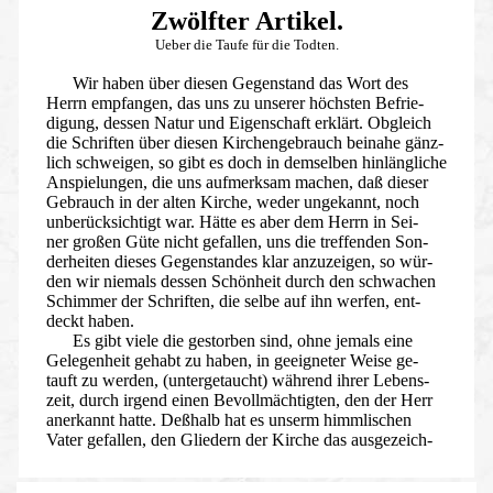
Zwölfter Artikel.
Ueber die Taufe für die Todten.
Wir haben über diesen Gegenstand das Wort des
Herrn empfangen, das uns zu unserer höchsten Befrie-
digung, dessen Natur und Eigenschaft erklärt. Obgleich
die Schriften über diesen Kirchengebrauch beinahe gänz-
lich schweigen, so gibt es doch in demselben hinlängliche
Anspielungen, die uns aufmerksam machen, daß dieser
Gebrauch in der alten Kirche, weder ungekannt, noch
unberücksichtigt war. Hätte es aber dem Herrn in Sei-
ner großen Güte nicht gefallen, uns die treffenden Son-
derheiten dieses Gegenstandes klar anzuzeigen, so wür-
den wir niemals dessen Schönheit durch den schwachen
Schimmer der Schriften, die selbe auf ihn werfen, ent-
deckt haben.
Es gibt viele die gestorben sind, ohne jemals eine
Gelegenheit gehabt zu haben, in geeigneter Weise ge-
tauft zu werden, (untergetaucht) während ihrer Lebens-
zeit, durch irgend einen Bevollmächtigten, den der Herr
anerkannt hatte. Deßhalb hat es unserm himmlischen
Vater gefallen, den Gliedern der Kirche das ausgezeich-