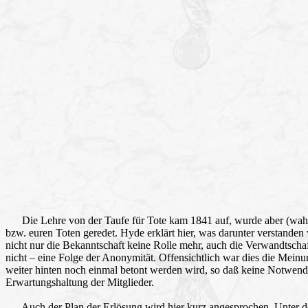
Die Lehre von der Taufe für Tote kam 1841 auf, wurde aber (wahrs
bzw. euren Toten geredet. Hyde erklärt hier, was darunter verstande
nicht nur die Bekanntschaft keine Rolle mehr, auch die Verwandtschaf
nicht – eine Folge der Anonymität. Offensichtlich war dies die Mei
weiter hinten noch einmal betont werden wird, so daß keine Notwendi
Erwartungshaltung der Mitglieder.
Auch der Plan der Erlösung wird hier kurz angesprochen. Unter der He