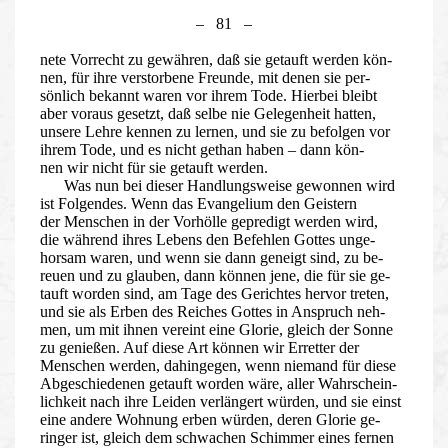
– 81 –
nete Vorrecht zu gewähren, daß sie getauft werden kön-
nen, für ihre verstorbene Freunde, mit denen sie per-
sönlich bekannt waren vor ihrem Tode. Hierbei bleibt
aber voraus gesetzt, daß selbe nie Gelegenheit hatten,
unsere Lehre kennen zu lernen, und sie zu befolgen vor
ihrem Tode, und es nicht gethan haben – dann kön-
nen wir nicht für sie getauft werden.
Was nun bei dieser Handlungsweise gewonnen wird
ist Folgendes. Wenn das Evangelium den Geistern
der Menschen in der Vorhölle gepredigt werden wird,
die während ihres Lebens den Befehlen Gottes unge-
horsam waren, und wenn sie dann geneigt sind, zu be-
reuen und zu glauben, dann können jene, die für sie ge-
tauft worden sind, am Tage des Gerichtes hervor treten,
und sie als Erben des Reiches Gottes in Anspruch neh-
men, um mit ihnen vereint eine Glorie, gleich der Sonne
zu genießen. Auf diese Art können wir Erretter der
Menschen werden, dahingegen, wenn niemand für diese
Abgeschiedenen getauft worden wäre, aller Wahrschein-
lichkeit nach ihre Leiden verlängert würden, und sie einst
eine andere Wohnung erben würden, deren Glorie ge-
ringer ist, gleich dem schwachen Schimmer eines fernen