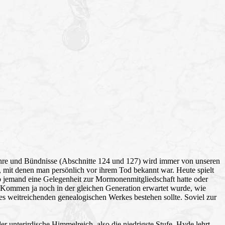
hre und Bündnisse (Abschnitte 124 und 127) wird immer von unseren
, mit denen man persönlich vor ihrem Tod bekannt war. Heute spielt
 ob jemand eine Gelegenheit zur Mormonenmitgliedschaft hatte oder
e Kommen ja noch in der gleichen Generation erwartet wurde, wie
es weitreichenden genealogischen Werkes bestehen sollte. Soviel zur
 unterirdische Himmelreich, also die niedrigste Stufe. Hyde lehrt